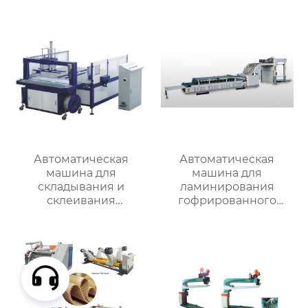
RYH-B
Автоматическая
Автоматическая
машина для
машина для
складывания и
ламинирования
склеивания
гофрированного
картонных коробок с
картона MJBZJ-2
встроенной обвязкой
MJZXJ-1