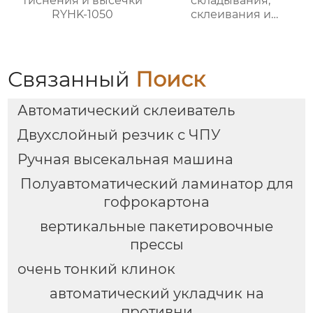
тиснения и высечки
складывания,
RYHK-1050
склеивания и
сшивания RY-ZDD-
2600
Связанный
Поиск
Автоматический склеиватель
Двухслойный резчик с ЧПУ
Ручная высекальная машина
Полуавтоматический ламинатор для
гофрокартона
вертикальные пакетировочные
прессы
очень тонкий клинок
автоматический укладчик на
противни