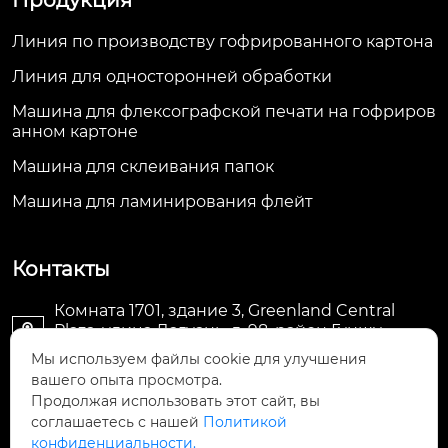
Линия по производству гофрированного картона
Линия для односторонней обработки
Машина для флексографской печати на гофриров
анном картоне
Машина для склеивания папок
Машина для ламинирования флейт
Контакты
Комната 1701, здание 3, Greenland Central
Plaza, улица Дагуань, д. 98, район Гуншу,

Ханчжоу, провинция Чжэцзян, Китай
Мы используем файлы cookie для улучшения
вашего опыта просмотра.
machine@royal-packing.com

Продолжая использовать этот сайт, вы
соглашаетесь с нашей
Политикой
конфиденциальности.
+86-571-85829052
