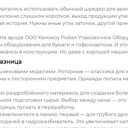
 пытались использовать обычный шредер для архи
волокно слишком короткое, выход продукции упал
ая история. Нужны иные углы заточки, другой при
йте вроде ООО Ханчжоу Ройал Упаковочное Обору
м оборудования для бумаги и гофрокартона. И э
нюансы в конструкцию. Но даже с хорошей машино
разница
нековыми моделями. Роторные — классика для кр
ьны к посторонним предметам. Однажды попала м
о раздроблённого материала, для создания бол
льной подготовки сырья. Выбор между ними — это
руешь пускать в переработку.
измельчителя
в линию: первый — для грубого дро
одачей в гидроразбиватель. Это увеличивает кап