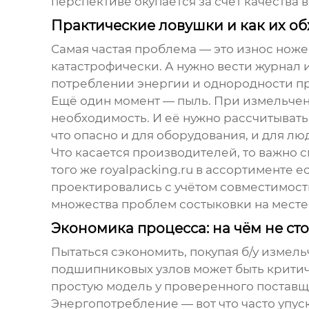
перспективе окупается за счёт качества
Практические ловушки и как их об
Самая частая проблема — это износ ноже
катастрофически. А нужно вести журнал и
потреблении энергии и однородности про
Ещё один момент — пыль. При измельчени
необходимость. И её нужно рассчитывать 
что опасно и для оборудования, и для лю
Что касается производителей, то важно с
того же
royalpacking.ru
в ассортименте ес
проектировались с учётом совместимости
множества проблем состыковки на месте
Экономика процесса: на чём не ст
Пытаться сэкономить, покупая б/у измел
подшипниковых узлов может быть критич
простую модель у проверенного поставщ
Энергопотребление — вот что часто упус