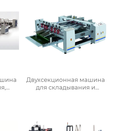
ашина
Двухсекционная машина
я,
для складывания и
вания
склеивания картонных
коробок RYH-A