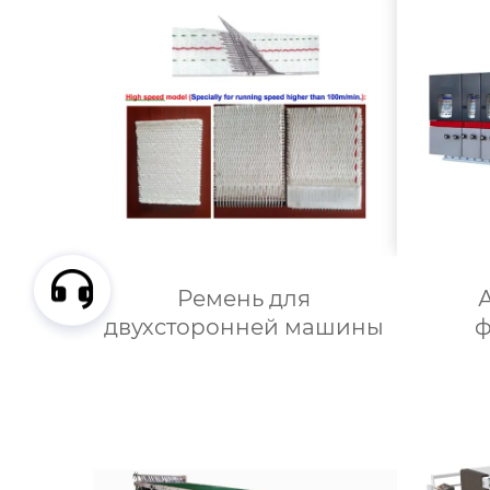
Ремень для
двухсторонней машины
ф
печ
высе
и ук