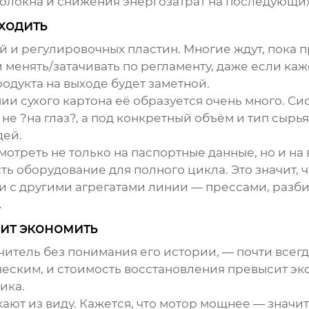
 волокна и снижения энергозатрат на последующих
ходить
й и регулировочных пластин. Многие ждут, пока 
 менять/затачивать по регламенту, даже если каже
дукта на выходе будет заметной.
и сухого картона её образуется очень много. Си
не ?на глаз?, а под конкретный объём и тип сырь
дей.
мотреть не только на паспортные данные, но и на
ть оборудование для полного цикла. Это значит, ч
 с другими агрегатами линии — прессами, разби
.
оит экономить
ьчитель без понимания его истории, — почти всег
еским, и стоимость восстановления превысит эко
ика.
кают из виду. Кажется, что мотор мощнее — значи