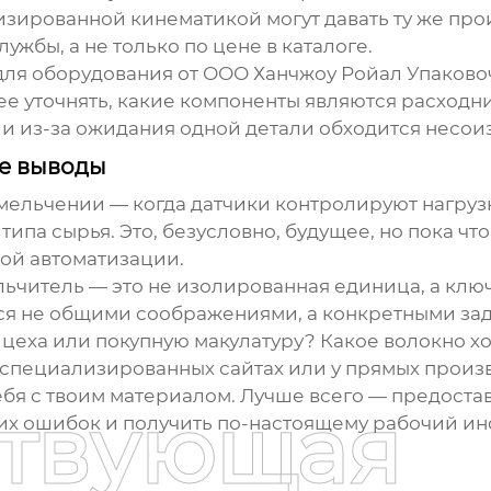
зированной кинематикой могут давать ту же про
лужбы, а не только по цене в каталоге.
 для оборудования от ООО Ханчжоу Ройал Упаков
е уточнять, какие компоненты являются расходни
ии из-за ожидания одной детали обходится несо
ые выводы
мельчении — когда датчики контролируют нагруз
па сырья. Это, безусловно, будущее, но пока чт
ой автоматизации.
льчитель
— это не изолированная единица, а ключ
ся не общими соображениями, а конкретными зада
цеха или покупную макулатуру? Какое волокно хо
а специализированных сайтах или у прямых произ
ебя с твоим материалом. Лучше всего — предостав
ствующая
х ошибок и получить по-настоящему рабочий инст