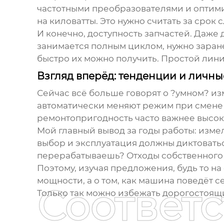
частотными преобразователями и оптими
на киловатты. Это нужно считать за срок с
И конечно, доступность запчастей. Даже
занимается полным циклом, нужно заране
быстро их можно получить. Простой лин
Взгляд вперёд: тенденции и личн
Сейчас всё больше говорят о ?умном? из
автоматически меняют режим при смене ти
ремонтопригодность часто важнее высок
Мой главный вывод за годы работы:
изме
выбор и эксплуатация должны диктовать
перерабатываешь? Отходы собственного 
Поэтому, изучая предложения, будь то н
мощности, а о том, как машина поведёт с
Соответ
Только так можно избежать дорогостоящи