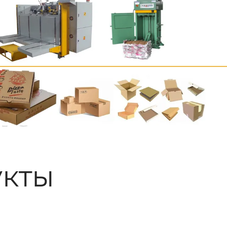
ые
кты