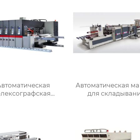
Автоматическая
Автоматическая м
лексографская
для складывани
атная, прорезная,
склеивания и сши
кальная, снимающая
RY-ZDD-2600
ладчиковая машина
RYKB-1630