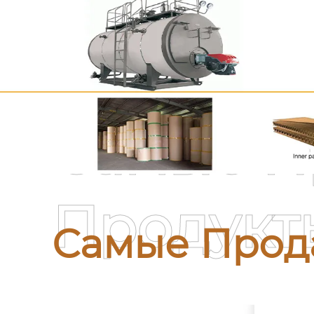
Самые П
Продукт
Самые Прод