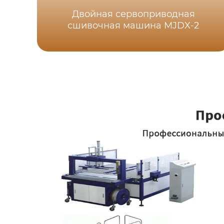
Двойная сервоприводная
сшивочная машина MJDX-2