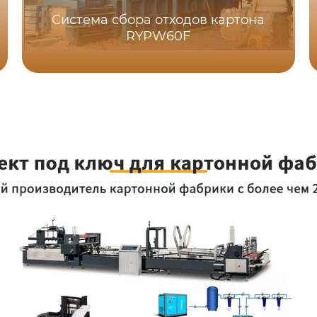
Система сбора отходов картона
RYPW60F