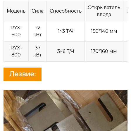
Открыватель
Модель
Сила
Способность
И
ввода
RYX-
22
1~3 Т/Ч
150*140 мм
600
кВт
RYX-
37
3~6 Т/Ч
170*160 мм
800
кВт
Лезвие: