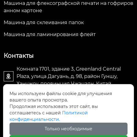
р, корзинный уклад
Машина для флексографской печати на гофриров
чик и так далее.
анном картоне
Машина для склеивания папок
Машина для ламинирования флейт
Контакты
Комната 1701, здание 3, Greenland Central
Plaza, улица Дагуань, д. 98, район Гуншу,

Ханчжоу, провинция Чжэцзян, Китай
Мы используем файлы cookie для улучшения
machine@royal-packing.com

вашего опыта просмотра.
Продолжая использовать этот сайт, вы
соглашаетесь с нашей
Политикой
+86-571-85829052

конфиденциальности.
Только необходимые
+8613325819288
