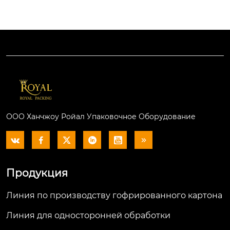
зводить производст
дукты включают: дв
венные линии из го
ухслойные, трёхсло
фрированного карт
йные, 5-слойные, 7-с
она на 2, 3, 5 и 7 слоё
лойные линии по п
в фанеры, шириной
роизводству гофри
 от 1000 до 2500 мм,
рованной бумаги, о
 со скоростью произ
дногранную линейк
водства от 60 до 250 
у, одиночную грань,
метров в минуту. М
 рулонную стойку, а
ООО Ханчжоу Ройал Упаковочное Оборудование
ы можем предложи
втоматический скле
ть разумные проект
ивающий преднагр






ы, соответствующие 
еватель, клеящую м
требованиям клиен
ашину, тройной пре
Продукция
тов.
дварительный нагр
еватель, двойной гр
Линия по производству гофрированного картона
анер, NC Cutter, Slitt
er Scorer, стекер, по
Линия для односторонней обработки
ртальный штабеле