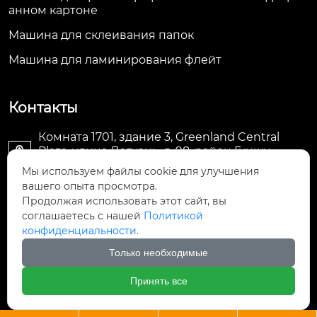
анном картоне
Машина для склеивания папок
Машина для ламинирования флейт
Контакты
Комната 1701, здание 3, Greenland Central
Plaza, улица Дагуань, д. 98, район Гуншу,

Ханчжоу, провинция Чжэцзян, Китай
Мы используем файлы cookie для улучшения
вашего опыта просмотра.
machine@royal-packing.com

Продолжая использовать этот сайт, вы
соглашаетесь с нашей
Политикой
конфиденциальности.
+86-571-85829052

Только необходимые
+8613325819288

Принять все