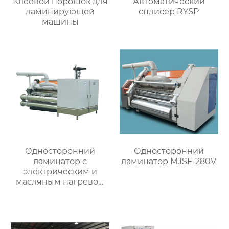
Клеевой порошок для
Автоматический
ламинирующей
сплисер RYSP
машины
Односторонний
Односторонний
ламинатор с
ламинатор MJSF-280V
электрическим и
масляным нагревом
MJSF-280OE