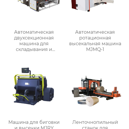
Автоматическая
Автоматическая
двухсекционная
ротационная
машина для
высекальная машина
складывания и
MJMQ-1
склеивания коробок
RYZH-2400
Машина для биговки
Ленточнопильный
и высечки MJRY
станок для