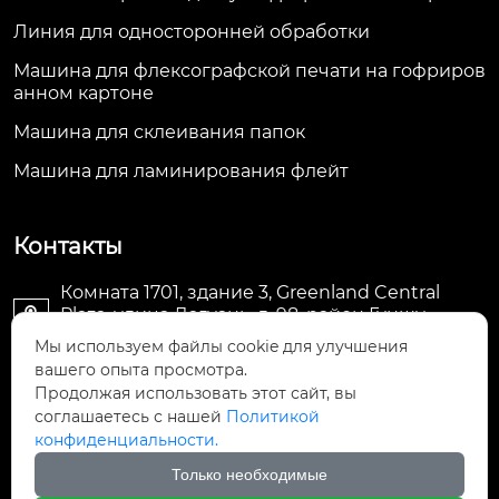
Линия для односторонней обработки
Машина для флексографской печати на гофриров
анном картоне
Машина для склеивания папок
Машина для ламинирования флейт
Контакты
Комната 1701, здание 3, Greenland Central
Plaza, улица Дагуань, д. 98, район Гуншу,

Ханчжоу, провинция Чжэцзян, Китай
Мы используем файлы cookie для улучшения
вашего опыта просмотра.
machine@royal-packing.com

Продолжая использовать этот сайт, вы
соглашаетесь с нашей
Политикой
конфиденциальности.
+86-571-85829052

Только необходимые
+8613325819288
