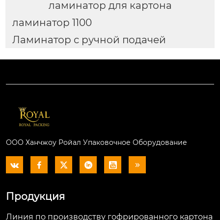
ламинатор для картона
ламинатор 1100
Ламинатор с ручной подачей
ООО Ханчжоу Ройал Упаковочное Оборудование






Продукция
Линия по производству гофрированного картона