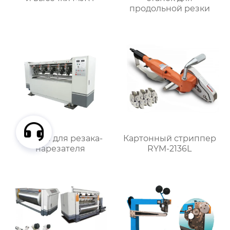
продольной резки
Лезвие для резака-
Картонный стриппер
нарезателя
RYM-2136L