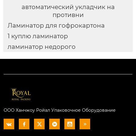
автоматический укладчик на
противни
Ламинатор для гофрокартона
1 куплю ламинатор
ламинатор недорого
ООО Ханчжоу Ройал Упаковочное Оборудование





