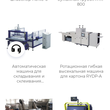
800
Автоматическая
Ротационная гибкая
машина для
высекальная машина
складывания и
для картона RYDP-A
склеивания
картонных коробок с
встроенной обвязкой
MJZXJ-1