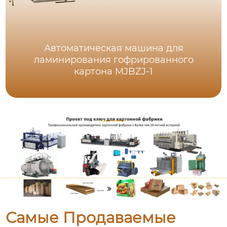
Автоматическая машина для
ламинирования гофрированного
картона MJBZJ-1
Самые Продаваемые