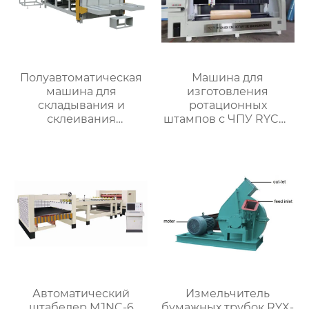
Полуавтоматическая
Машина для
машина для
изготовления
складывания и
ротационных
склеивания
штампов с ЧПУ RYCN-
картонных коробок
800
MJZXJ-2
Автоматический
Измельчитель
штабелер MJNC-6
бумажных трубок RYX-