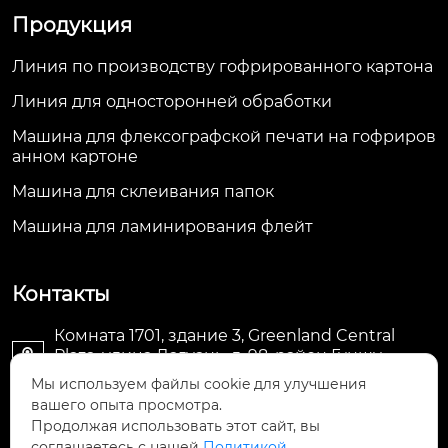
Продукция
Линия по производству гофрированного картона
Линия для односторонней обработки
Машина для флексографской печати на гофриров
анном картоне
Машина для склеивания папок
Машина для ламинирования флейт
Контакты
Комната 1701, здание 3, Greenland Central
Plaza, улица Дагуань, д. 98, район Гуншу,

Ханчжоу, провинция Чжэцзян, Китай
Мы используем файлы cookie для улучшения
вашего опыта просмотра.
machine@royal-packing.com

Продолжая использовать этот сайт, вы
соглашаетесь с нашей
Политикой