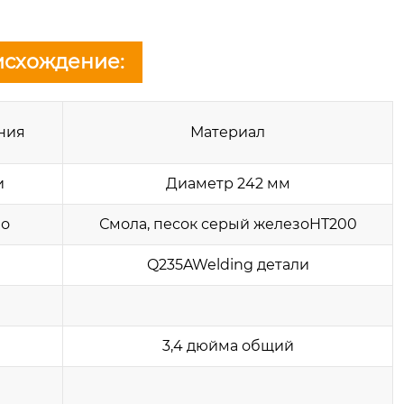
исхождение:
ния
Материал
и
Диаметр 242 мм
но
Смола, песок серый железоHT200
Q235AWelding детали
3,4 дюйма общий