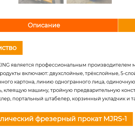
Описание
мство
ING является профессиональным производителем м
родукты включают: двухслойные, трёхслойные, 5-сл
ного картона, линию одногранного лица, одиночную
ь, клеящую машину, тройную предварительную констр
клер, портальный штабелер, корзинный укладчик и та
лический фрезерный прокат MJRS-1