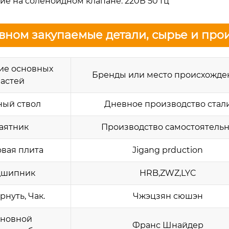
ие на соленоидном клапане: 220В 50 Гц
вном закупаемые детали, сырье и про
ие основных
Бренды или место происхожде
частей
ный ствол
Дневное производство стал
аятник
Производство самостоятель
овая плита
Jigang prduction
дшипник
HRB,ZWZ,LYC
рнуть, Чак.
Чжэцзян сюшэн
новной
Франс Шнайдер