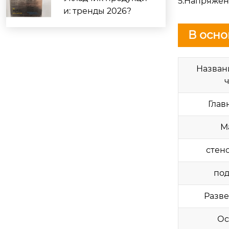
5.Напряжен
и: тренды 2026?
В осно
Назван
Глав
М
стен
по
Разве
Ос