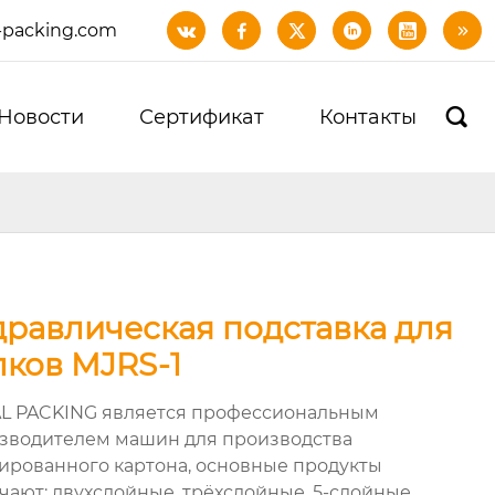
-packing.com






Новости
Сертификат
Контакты

дравлическая подставка для
лков MJRS-1
L PACKING является профессиональным
зводителем машин для производства
ированного картона, основные продукты
чают: двухслойные, трёхслойные, 5-слойные,