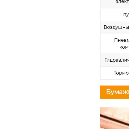
элек
пу
Воздушны
Пневм
ком
Гидравли
Тормо
Бумажн