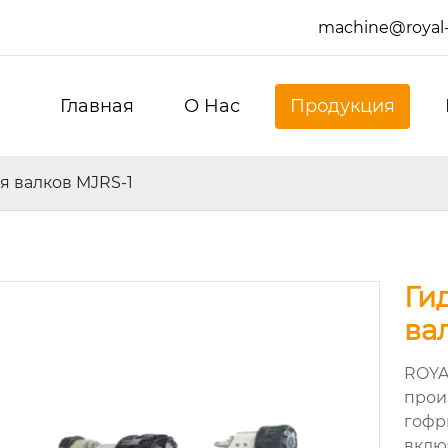
machine@royal
Главная
О Hас
Продукция
я валков MJRS-1
Ги
ва
ROYA
прои
гофр
вклю