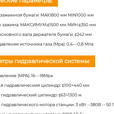
еские параметры:
н зажимной бумаги: MAX1800 мм MIN1000 мм
ы зажима: МАКСИМУМ.¢1500 мм МИН.¢350 мм
основного вала держателя бумаги: ¢242 мм
давление источника газа (Mpa): 0,4---0,8 Мпа
тры гидравлической системы:
авление (MPA): 16---18Mpa
й гидравлический цилиндр: ¢100×440 мм
 гидравлический цилиндр: ¢63×1300 м
гидравлического мотора станции: 3 кВт --380В -- 50 