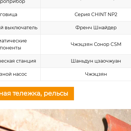
троприбор
говица
Серия CHINT NP2
й выключатель
Френч Шнайдер
атические
Чжэцзян Сонор CSM
поненты
ческая станция
Шаньдун цзаочжуан
зной насос
Чжэцзян
ая тележка, рельсы