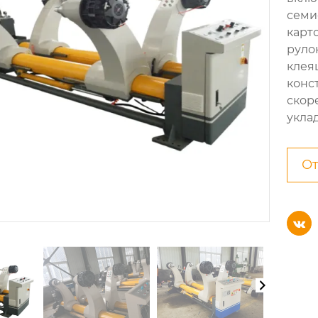
семи
карт
руло
клея
конс
скор
уклад
От
