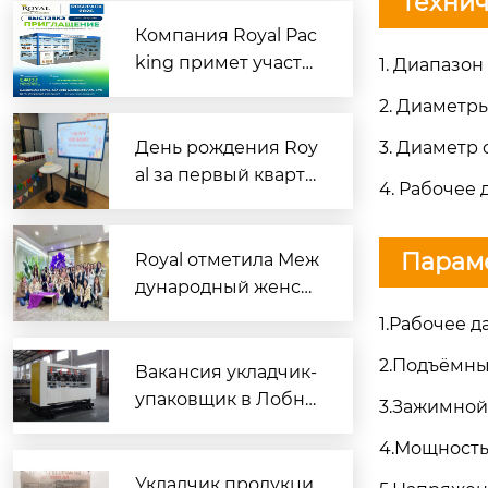
Технич
зцов: командная ра
бота помогла успеш
Компания Royal Pac
но выполнить задач
king примет участи
1. Диапазо
у
е в выставке RosUp
2. Диаметр
ack 2026 в Москве
День рождения Roy
3. Диаметр 
al за первый кварта
4. Рабочее 
л | Сладкий полдни
к, чтобы согреть се
рдца каждого имен
Параме
Royal отметила Меж
инника
дународный женск
ий день особыми п
1.Рабочее д
одарками для сотру
2.Подъёмны
дниц
Вакансия укладчик-
упаковщик в Лобне:
3.Зажимной
новые технологии?
4.Мощность 
Укладчик продукци