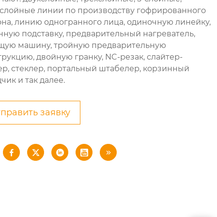
слойные линии по производству гофрированного
она, линию одногранного лица, одиночную линейку,
нную подставку, предварительный нагреватель,
щую машину, тройную предварительную
трукцию, двойную гранку, NC-резак, слайтер-
ер, стеклер, портальный штабелер, корзинный
чик и так далее.
править заявку




