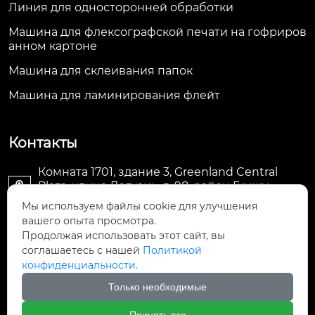
Линия для односторонней обработки
Машина для флексографской печати на гофриров
анном картоне
Машина для склеивания папок
Машина для ламинирования флейт
Контакты
Комната 1701, здание 3, Greenland Central
Plaza, улица Дагуань, д. 98, район Гуншу,

Ханчжоу, провинция Чжэцзян, Китай
Мы используем файлы cookie для улучшения
вашего опыта просмотра.
machine@royal-packing.com

Продолжая использовать этот сайт, вы
соглашаетесь с нашей
Политикой
конфиденциальности.
+86-571-85829052

Только необходимые
+8613325819288
