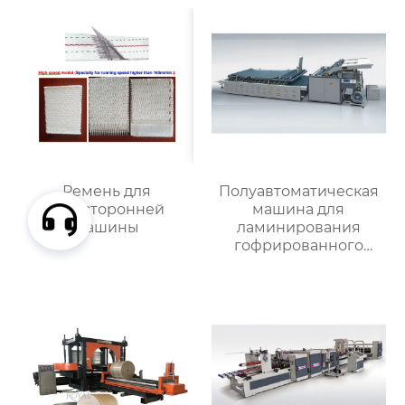
склеивающая машина
RYKM-800
Ремень для
Полуавтоматическая
двухсторонней
машина для
машины
ламинирования
гофрированного
картона MJBZB-1