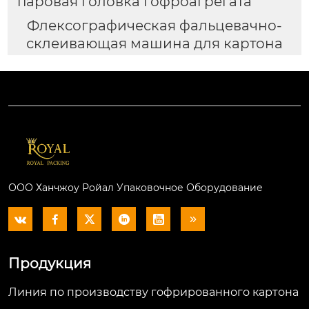
паровая головка гофроагрегата
Флексографическая фальцевачно-
склеивающая машина для картона
ООО Ханчжоу Ройал Упаковочное Оборудование






Продукция
Линия по производству гофрированного картона