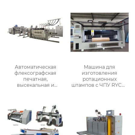
RYHX-2600
Автоматическая
Машина для
флексографская
изготовления
печатная,
ротационных
высекальная и
штампов с ЧПУ RYCN-
линейная
800
фальцевально-
склеивающая машина
RYKM-800