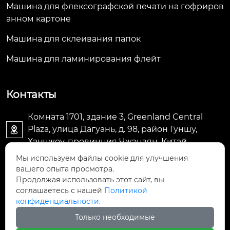
Машина для флексографской печати на гофриров
анном картоне
Машина для склеивания папок
Машина для ламинирования флейт
Контакты
Комната 1701, здание 3, Greenland Central
Plaza, улица Дагуань, д. 98, район Гуншу,

Ханчжоу, провинция Чжэцзян, Китай
Мы используем файлы cookie для улучшения
machine@royal-packing.com

вашего опыта просмотра.
Продолжая использовать этот сайт, вы
соглашаетесь с нашей
Политикой
+86-571-85829052

конфиденциальности.
Только необходимые
+8613325819288
