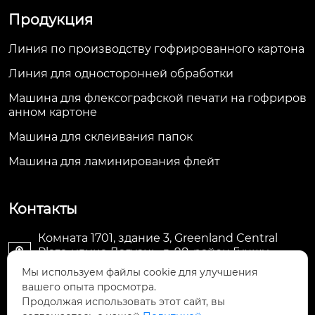
Продукция
Линия по производству гофрированного картона
Линия для односторонней обработки
Машина для флексографской печати на гофриров
анном картоне
Машина для склеивания папок
Машина для ламинирования флейт
Контакты
Комната 1701, здание 3, Greenland Central
Plaza, улица Дагуань, д. 98, район Гуншу,

Ханчжоу, провинция Чжэцзян, Китай
Мы используем файлы cookie для улучшения
вашего опыта просмотра.
machine@royal-packing.com

Продолжая использовать этот сайт, вы