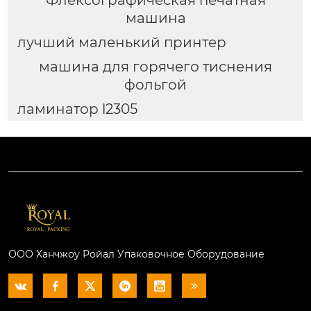
Флексографическая печатная
машина
лучший маленький принтер
машина для горячего тиснения
фольгой
ламинатор l2305
ООО Ханчжоу Ройал Упаковочное Оборудование





