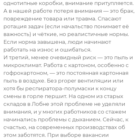
однотипные коробки, внимание притупляется.
А в нашей работе потеря внимания — это брак,
повреждение товара или травма. Спасают
ротация задач (если начальство понимает её
важность) и чёткие, но реалистичные нормы.
Если норма завышена, люди начинают
работать на износ и ошибаться.
И третий, менее очевидный риск — это пыль и
микроклимат. Работа с картоном, особенно с
гофрокартоном, — это постоянная картонная
пыль в воздухе. Без proper вентиляции или
хотя бы респиратора-полумаски к концу
смены в горле першит. На одном из старых
складов в Лобне этой проблеме не уделяли
внимания, и у многих работников со стажем
начинались проблемы с дыханием. Сейчас, к
счастью, на современных производствах об
этом заботятся. При выборе
вакансии