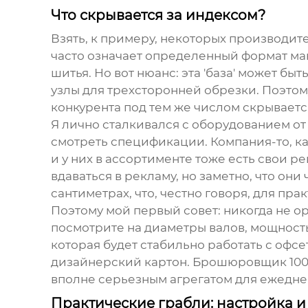
Что скрывается за индексом?
Взять, к примеру, некоторых производит
часто означает определенный формат мак
шитья. Но вот нюанс: эта 'база' может б
узлы для трехсторонней обрезки. Поэтому
конкурента под тем же числом скрывает
Я лично сталкивался с оборудованием о
смотреть спецификации. Компания-то, ка
и у них в ассортименте тоже есть свои р
вдаваться в рекламу, но заметно, что о
сантиметрах, что, честно говоря, для пра
Поэтому мой первый совет: никогда не ор
посмотрите на диаметры валов, мощност
которая будет стабильно работать с офсет
дизайнерский картон.
Брошюровщик 10
вполне серьезным агрегатом для ежедне
Практические грабли: настройка и