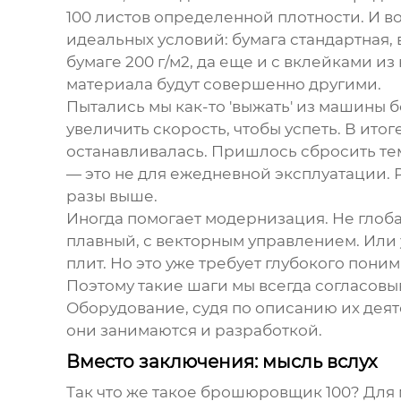
100 листов определенной плотности. И в
идеальных условий: бумага стандартная, 
бумаге 200 г/м2, да еще и с вклейками и
материала будут совершенно другими.
Пытались мы как-то 'выжать' из машины б
увеличить скорость, чтобы успеть. В ит
останавливалась. Пришлось сбросить те
— это не для ежедневной эксплуатации. Р
разы выше.
Иногда помогает модернизация. Не глобал
плавный, с векторным управлением. Или
плит. Но это уже требует глубокого пони
Поэтому такие шаги мы всегда согласовы
Оборудование
, судя по описанию их дея
они занимаются и разработкой.
Вместо заключения: мысль вслух
Так что же такое
брошюровщик 100
? Для 