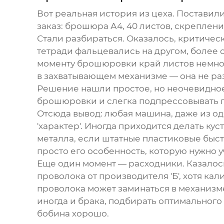
Вот реальная история из цеха. Поставили
заказ: брошюра А4, 40 листов, скреплени
Стали разбираться. Оказалось, критическ
тетради фальцевались на другом, более с
моменту брошюровки край листов немног
в захватывающем механизме — она не ра
Решение нашли простое, но неочевидное
брошюровки и слегка подпрессовывать п
Отсюда вывод: любая машина, даже из од
'характер'. Иногда приходится делать 
металла, если штатные пластиковые быст
просто его особенность, которую нужно у
Еще один момент — расходники. Казалось 
проволока от производителя 'Б', хотя ка
проволока может заминаться в механизм
иногда и брака, подбирать оптимального 
бобина хорошо.