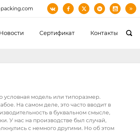
-packing.com






Новости
Сертификат
Контакты

то условная модель или типоразмер.
лабое. На самом деле, это часто вводит в
оизводительность в буквальном смысле,
ки. У нас на производстве был случай,
олкнулись с немного другими. Но об этом