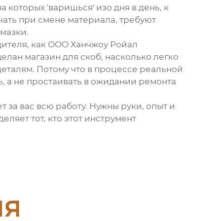
которых 'варишься' изо дня в день, к
чать при смене материала, требуют
мазки.
дителя, как
ООО Ханчжоу Ройал
делан магазин для скоб, насколько легко
деталям. Потому что в процессе реальной
ь, а не простаивать в ожидании ремонта
 за вас всю работу. Нужны руки, опыт и
ляет тот, кто этот инструмент
ия