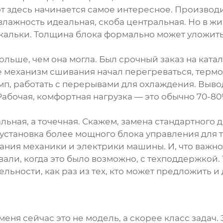
от здесь начинается самое интересное. Производи
влажность идеальная, скоба центральная. Но в ж
з кальки. Толщина блока формально может уложитьс
ольше, чем она могла. Был срочный заказ на ката
оге механизм сшивания начал перегреваться, терм
мп, работать с перерывами для охлаждения. Выв
абочая, комфортная нагрузка — это обычно 70-80
ьная, а точечная. Скажем, замена стандартного 
 установка более мощного блока управления для
мания механики и электрики машины. И, что важно
вали, когда это было возможно, с техподдержкой.
тельности, как раз из тех, кто может предложить 
меня сейчас это не модель, а скорее класс задач. 