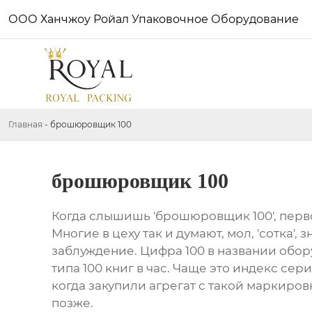
ООО Ханчжоу Ройал Упаковочное Оборудование
Главная
-
брошюровщик 100
брошюровщик 100
Когда слышишь 'брошюровщик 100', первое
Многие в цеху так и думают, мол, 'сотка',
заблуждение. Цифра 100 в названии обор
типа 100 книг в час. Чаще это индекс се
когда закупили агрегат с такой маркиров
позже.