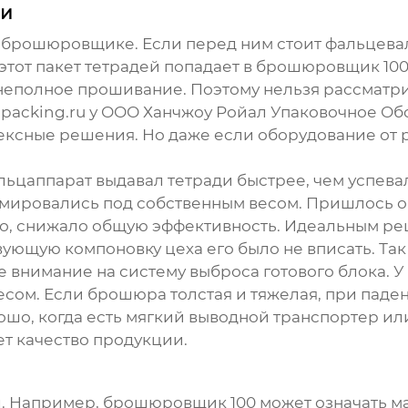
ми
м брошюровщике. Если перед ним стоит фальцева
 этот пакет тетрадей попадает в
брошюровщик 10
неполное прошивание. Поэтому нельзя рассматр
lpacking.ru
у
ООО Ханчжоу Ройал Упаковочное Об
ексные решения. Но даже если оборудование от 
льцаппарат выдавал тетради быстрее, чем успев
рмировались под собственным весом. Пришлось 
чно, снижало общую эффективность. Идеальным р
ющую компоновку цеха его было не вписать. Так и
 внимание на систему выброса готового блока. У 
есом. Если брошюра толстая и тяжелая, при паде
рошо, когда есть мягкий выводной транспортер и
ет качество продукции.
л. Например,
брошюровщик 100
может означать м