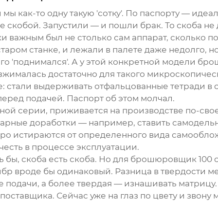
 мы как-то одну такую 'сотку'. По паспорту — иде
е скобой. Запустили — и пошли брак. То скоба не 
и важным был не столько сам аппарат, сколько п
таром станке, и лежали в палете даже недолго, но
о 'поднимался'. А у этой конкретной модели
бро
зжималась достаточно для такого микроскопичес
: стали выдерживать отфальцованные тетради в с
еред подачей. Паспорт об этом молчал.
ной серии, приживается на производстве по-свое
кустарные доработки — например, ставить самоде
ро истираются от определенного вида самообложк
честь в процессе эксплуатации.
бы, скоба есть скоба. Но для
брошюровщик 100
о
либр вроде бы одинаковый. Разница в твердости м
е подачи, а более твердая — изнашивать матрицу
поставщика. Сейчас уже на глаз по цвету и звону 