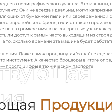
днего полиграфического участка. Это машины, на 
рументу. Они не всегда идеальны, могут капризни
авляющих от бумажной пыли или своевременной с
тного европейского бренда или от такого произво
же не на громкое имя, а на конкретные узлы: как с
сть ли доступ к самым часто выходящим из строя 
 а то, сколько времени эта машина будет работат
шения. Даже самая продвинутая 'сотка' не сделает
о инструмент. А качество брошюры в итоге опреде
ствующая
е — просто цифры в техническом паспорте.
ия
ующая
Продукц