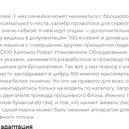
елей. У них линейка может начинаться с
брошюро
симального листа, калибр проволоки для скрепл
ыть очень гибкой. К ней идут опции — дополнитель
 видишь в документации '100-я серия' и думаешь 
ся машина с совершенно другим принципом подач
т
ООО Ханчжоу Ройал Упаковочное Оборудование
к указано, занимается разработкой и производст
ешения для брошюровки. Так вот, у них подход к и
ни часто закладывают в цифру 100 именно максима
ктика более понятно. Но это не правило для всех, 
иентируйтесь только на модель по каталогу. Зап
ь двигателя привода прошивного блока. Именно 
ной бумагой 80 г/м2, и той, что начнет 'жевать' 
0
одной марки может быть 'нежным' аппаратом дл
вного потока.
 адаптация