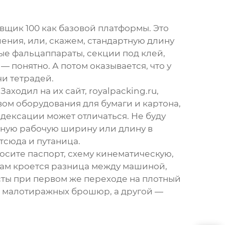
вщик 100
как базовой платформы. Это
ения, или, скажем, стандартную длину
ные фальцаппараты, секции под клей,
— понятно. А потом оказывается, что у
и тетрадей.
. Заходил на их сайт,
royalpacking.ru
,
вом оборудования для бумаги и картона,
ндексации может отличаться. Не буду
льную рабочую ширину или длину в
отсюда и путаница.
росите паспорт, схему кинематическую,
там кроется разница между машиной,
листы при первом же переходе на плотный
я малотиражных брошюр, а другой —