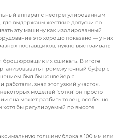
льный аппарат с неотрегулированным
0
, где выдержаны жесткие допуски по
ивать эту машину как изолированный
орудование
это хорошо показано — у них
разных поставщиков, нужно выстраивать
ал брошюровщик их сшивать. В итоге
организовывать промежуточный буфер с
ешением был бы конвейер с
 работали, зная этот узкий участок.
некоторых моделей 'сотки' он просто
нии она может разбить торец, особенно
ли хотя бы регулируемый по высоте
аксимальную толщину блока в 100 мм или