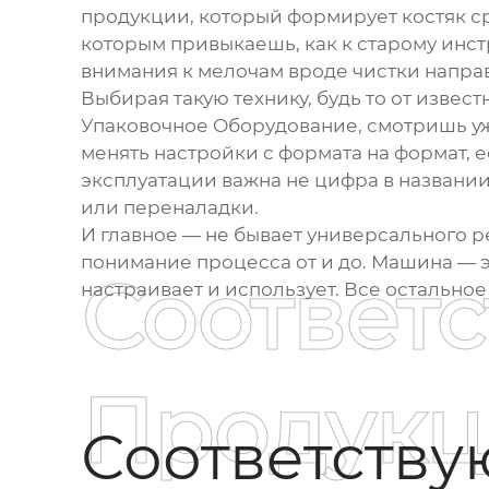
продукции, который формирует костяк сре
которым привыкаешь, как к старому инст
внимания к мелочам вроде чистки напр
Выбирая такую технику, будь то от извес
Упаковочное Оборудование
, смотришь у
менять настройки с формата на формат, е
эксплуатации важна не цифра в названии,
или переналадки.
И главное — не бывает универсального ре
понимание процесса от и до. Машина — эт
Соответ
настраивает и использует. Все остально
Продукц
Соответств