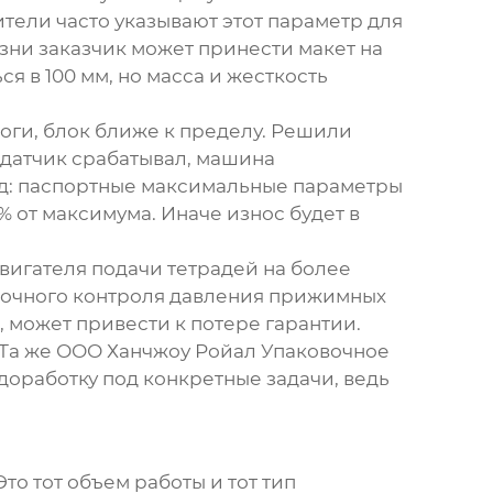
тели часто указывают этот параметр для
изни заказчик может принести макет на
я в 100 мм, но масса и жесткость
логи, блок ближе к пределу. Решили
одатчик срабатывал, машина
од: паспортные максимальные параметры
% от максимума. Иначе износ будет в
двигателя подачи тетрадей на более
 точного контроля давления прижимных
, может привести к потере гарантии.
 Та же
ООО Ханчжоу Ройал Упаковочное
и доработку под конкретные задачи, ведь
Это тот объем работы и тот тип