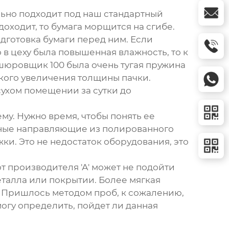
ально подходит под наш стандартный
доходит, то бумага морщится на сгибе.
одготовка бумаги перед ним. Если
 в цеху была повышенная влажность, то к
шюровщик 100
была очень тугая пружина
кого увеличения толщины пачки.
ухом помещении за сутки до
му. Нужно время, чтобы понять ее
льные направляющие из полированного
и. Это не недостаток оборудования, это
т производителя 'А' может не подойти
еталла или покрытии. Более мягкая
. Пришлось методом проб, к сожалению,
могу определить, пойдет ли данная