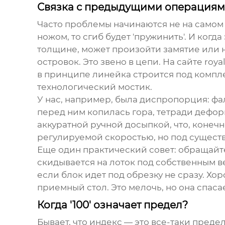
Связка с предыдущими операция
Часто проблемы начинаются не на само
ножом, то сгиб будет 'пружинить'. И когда
толщине, может произойти замятие или 
островок. Это звено в цепи. На сайте
roya
в принципе линейка строится под компл
технологический мостик.
У нас, например, была диспропорция: фа
перед ним копилась гора, тетради дефо
аккуратной ручной досыпкой, что, коне
регулируемой скоростью, но под существу
Еще один практический совет: обращайте
скидывается на лоток под собственным в
если блок идет под обрезку не сразу. Хо
приемный стол. Это мелочь, но она спаса
Когда '100' означает предел?
Бывает, что индекс — это все-таки преде