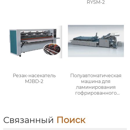
RYSM-2
Резак-насекатель
Полуавтоматическая
MJBD-2
машина для
ламинирования
гофрированного
картона MJBZB-1
Связанный
Поиск