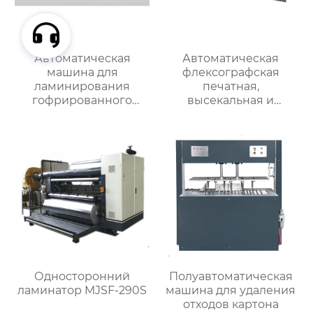
Автоматическая
Автоматическая
машина для
флексографская
ламинирования
печатная,
гофрированного
высекальная и
картона MJBZJ-2
линейная
фальцевально-
склеивающая машина
RYKM-800
Односторонний
Полуавтоматическая
ламинатор MJSF-290S
машина для удаления
отходов картона