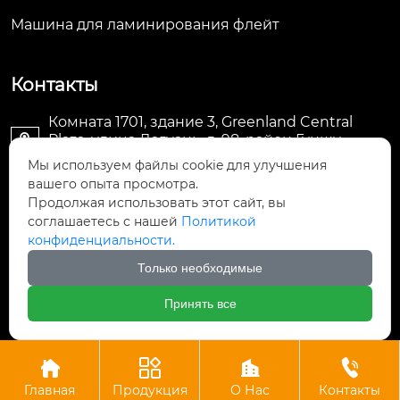
Машина для ламинирования флейт
Контакты
Комната 1701, здание 3, Greenland Central
Plaza, улица Дагуань, д. 98, район Гуншу,

Ханчжоу, провинция Чжэцзян, Китай
Мы используем файлы cookie для улучшения
вашего опыта просмотра.
machine@royal-packing.com

Продолжая использовать этот сайт, вы
соглашаетесь с нашей
Политикой
конфиденциальности.
+86-571-85829052

Только необходимые
+8613325819288

Принять все
Авторское право © ООО Ханчжоу Ройал Упаковочное




Оборудование
Главная
Продукция
О Нас
Контакты