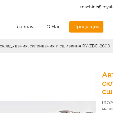
machine@royal
Главная
О Hас
Продукция
складывания, склеивания и сшивания RY-ZDD-2600
Ав
ск
сш
ROYA
маши