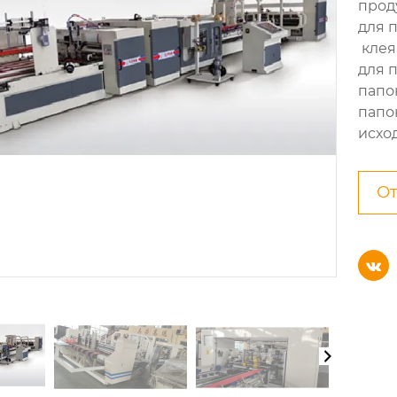
прод
для 
клея
для 
папо
папо
исхо
От
