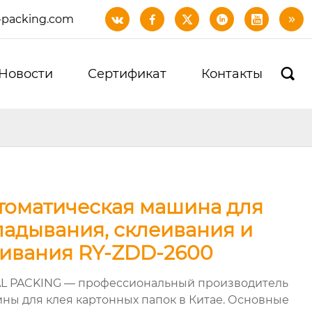
-packing.com






Новости
Сертификат
Контакты

томатическая машина для
ладывания, склеивания и
ивания RY-ZDD-2600
L PACKING — профессиональный производитель
ны для клея картонных папок в Китае. Основные