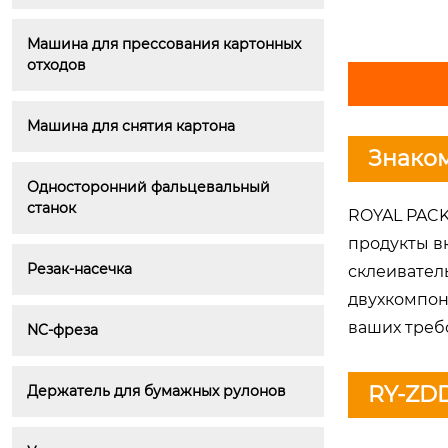
Машина для прессования картонных 
отходов
Машина для снятия картона
Знако
Односторонний фальцевальный 
станок
ROYAL PACK
продукты в
Резак-насечка
склеивател
двухкомпон
ваших треб
NC-фреза
RY-ZDD
Держатель для бумажных рулонов