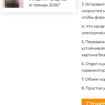
3. Исправи
и: тренды 2026?
скоростей 
чтобы форм
4. Что каса
электричес
5. Передач
устойчивой
картона бе
6. Отдел с
сервомотор
7. Объем к
8. Простое
Структ