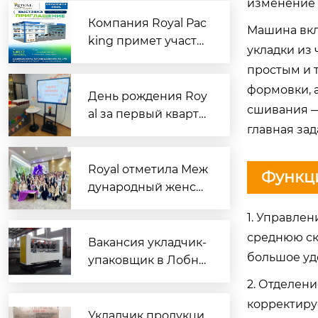
зцов: командная ра
изменение 
бота помогла успеш
Компания Royal Pac
Машина вклю
но выполнить задач
king примет участи
укладки из
у
е в выставке RosUp
простым и 
ack 2026 в Москве
формовки, а
День рождения Roy
сшивания —
al за первый кварта
главная зад
л | Сладкий полдни
к, чтобы согреть се
рдца каждого имен
Royal отметила Меж
Функци
инника
дународный женск
ий день особыми п
1. Управле
одарками для сотру
среднюю ск
дниц
Вакансия укладчик-
большое уд
упаковщик в Лобне:
новые технологии?
2. Отделен
корректиру
Укладчик продукци