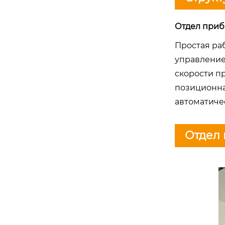
Отдел приб
Простая ра
управление
скорости пр
позиционна
автоматиче
Отдел 